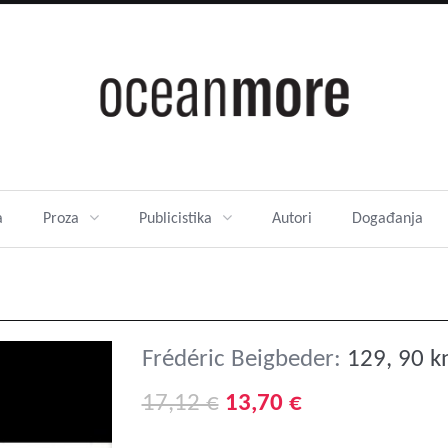
a
Proza
Publicistika
Autori
Događanja
Frédéric Beigbeder:
129, 90 k
17,12 €
13,70 €