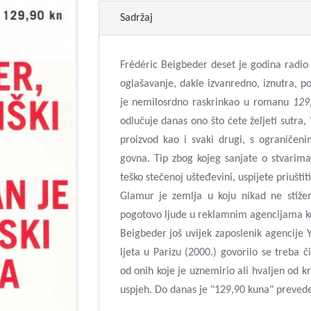
Sadržaj
Frédéric Beigbeder deset je godina radio
oglašavanje, dakle izvanredno, iznutra, p
je nemilosrdno raskrinkao u romanu
129
odlučuje danas ono što ćete željeti sutra,
proizvod kao i svaki drugi, s ograničen
govna. Tip zbog kojeg sanjate o stvarima 
teško stečenoj ušteđevini, uspijete priuštit
Glamur je zemlja u koju nikad ne stiže
pogotovo ljude u reklamnim agencijama koj
Beigbeder još uvijek zaposlenik agencije
ljeta u Parizu (2000.) govorilo se treba 
od onih koje je uznemirio ali hvaljen od k
uspjeh. Do danas je "129,90 kuna" preveden