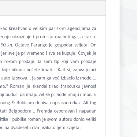
 kao kreativac u velikim pariškim agencijama za
oznaje okruženje i profesiju marketinga, a sve to
,90 kn
. Octave Parango je gospodar svijeta. On
 "jer sve je privremeno i sve se kupuje. Čovjek je
im rokom prodaje. Ja sam tip koji vam prodaje
koje nikada nećete imati... Kad si, zahvaljujući
i auto iz snova,.. ja sam ga već izbacio iz mode....
mo." Roman je skandalizirao francusku javnost
i budući da imaju velike prihode imaju i moć. F.
 Young & Rubicam dobiva naprasan otkaz. Ali tog
čitati Beigbedera... Premda osporavan i napadan
ritike i publike roman je svom autoru donio veliki
 na dvadeset i dva jezika diljem svijeta.