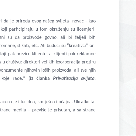
eći da je priroda ovog našeg svijeta- novac - kao
 koji participiraju u tom okruženju su licemjeri:
ni su da proizvode govno, ali bi željeli biti
romane, slikati, etc. Ali budući su “kreativci” oni
koji pak preziru klijente, a klijenti pak reklamne
 u društvu: direktori velikih koorporacija preziru
konzumente njihovih loših proizvoda, ali sve njih
 koje rade." (
iz članka
Privatizacija svijeta
,
kačena je i lucidna, smiješna i očajna. Ukratko taj
rane medija – previše je prisutan, a sa strane