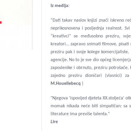
Iz medija:
“Dati takav naslov knjizi znači iskreno r
neprikosnovena i posljednja realnost. Svi
“kreativci” se međusobno preziru, svjes
kreatori... zapravo snimati filmove, pisati 
preziru pak i svoje kolege komercijaliste, 
agencije. No to je sve dio općeg licemjerja
zaposlenike i obrnuto, preziru potrošače, 
zajedno preziru dioničari (vlasnici) za
M.Houellebecq
)
"Njegova 'ispovijed djeteta XX.stoljeća' ot
momak nikada neće biti simpatičan: sa st
literature ima previše talenta."
Lire