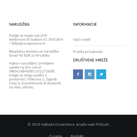
NARUDŽBA
INFORMACIJE
Knjige se mogu naručiti
telefonom ili mailom 01 3041854
Opći uvjeti
/ lidija@oceanmore.hr
Besplatna dostava za narudžbe
Pravila privatnosti
iznad 40 EUR za Hrvatsku
DRUŠTVENE MREŽE
Nakon narudžbe i primljene
uplate na žiro račun
HR0424840081101272608,
knjige se mogu podići u
poslovnici, Fišerova 1, Zagreb
(ulaz iz Zvonimirove) ili dostaviti
na Vašu adresu.
© 2019 Naklada OceanMore. Izradio web
POSLuH.
O nama
Kontakt