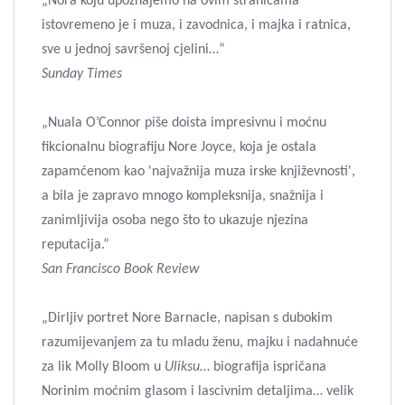
„Nora koju upoznajemo na ovim stranicama
istovremeno je i muza, i zavodnica, i majka i ratnica,
sve u jednoj savršenoj cjelini…“
Sunday Times
„Nuala O’Connor piše doista impresivnu i moćnu
fikcionalnu biografiju Nore Joyce, koja je ostala
zapamćenom kao 'najvažnija muza irske književnosti',
a bila je zapravo mnogo kompleksnija, snažnija i
zanimljivija osoba nego što to ukazuje njezina
reputacija.“
San Francisco Book Review
„Dirljiv portret Nore Barnacle, napisan s dubokim
razumijevanjem za tu mladu ženu, majku i nadahnuće
za lik Molly Bloom u
Uliksu
… biografija ispričana
Norinim moćnim glasom i lascivnim detaljima… velik