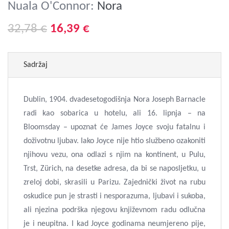
Nuala O'Connor:
Nora
32,78 €
16,39 €
Sadržaj
Dublin, 1904. dvadesetogodišnja Nora Joseph Barnacle
radi kao sobarica u hotelu, ali 16. lipnja – na
Bloomsday – upoznat će James Joyce svoju fatalnu i
doživotnu ljubav. Iako Joyce nije htio službeno ozakoniti
njihovu vezu, ona odlazi s njim na kontinent, u Pulu,
Trst, Zürich, na desetke adresa, da bi se naposljetku, u
zreloj dobi, skrasili u Parizu. Zajednički život na rubu
oskudice pun je strasti i nesporazuma, ljubavi i sukoba,
ali njezina podrška njegovu književnom radu odlučna
je i neupitna. I kad Joyce godinama neumjereno pije,